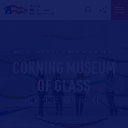
Accueil
>
New York State
>
corning museum of glass
CORNING MUSEUM
OF GLASS
EN VERRE ET CONTRE TOUT
New York - Corning Museum of Glass
-
En savoir plus