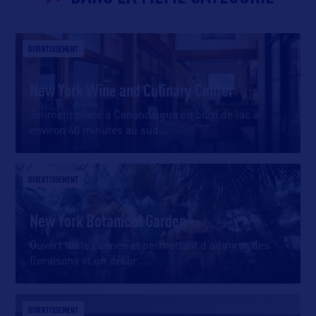
DIVERTISSEMENT
New York Wine and Culinary Center
Joliment placé à Canandaigua en bord de lac à
environ 40 minutes au sud
…
DIVERTISSEMENT
New York Botanical Garden
Ouvert toute l’année et permettant d’admirer des
floraisons et un décor
…
DIVERTISSEMENT