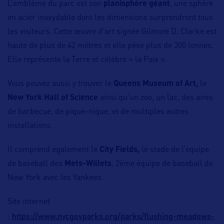
L’emblème du parc est son
planisphère géant
, une sphère
en acier inoxydable dont les dimensions surprendront tous
les visiteurs. Cette œuvre d’art signée Gilmore D. Clarke est
haute de plus de 42 mètres et elle pèse plus de 300 tonnes.
Elle représente la Terre et célèbre « la Paix ».
Vous pouvez aussi y trouver le
Queens Museum of Art,
le
New York Hall of Science
ainsi qu’un zoo, un lac, des aires
de barbecue, de pique-nique, et de multiples autres
installations.
Il comprend également le
City Fields,
le stade de l’équipe
de baseball des
Mets-Willets
, 2ème équipe de baseball de
New York avec les Yankees.
Site internet
https://www.nycgovparks.org/parks/flushing-meadows-
: