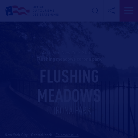
Accueil
>
New York State
>
flushing meadows corona park
FLUSHING
MEADOWS
CORONA PARK
New York City - Central park
-
En savoir plus