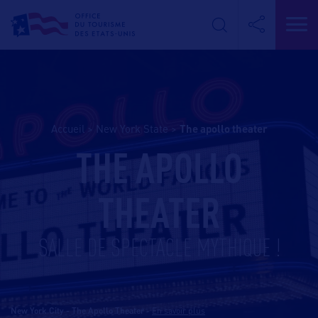
Accueil
>
New York State
>
the apollo theater
THE APOLLO
THEATER
SALLE DE SPECTACLE MYTHIQUE !
New York City - The Apollo Theater
-
En savoir plus