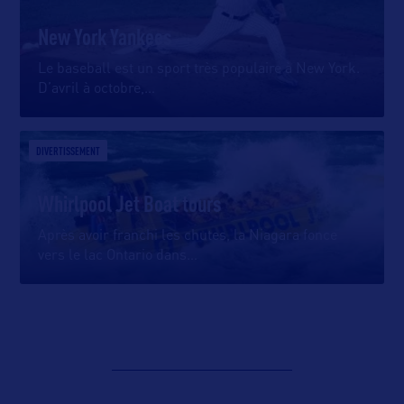
New York Yankees
Le baseball est un sport très populaire à New York.
D’avril à octobre,
…
DIVERTISSEMENT
Whirlpool Jet Boat tours
Après avoir franchi les chutes, la Niagara fonce
vers le lac Ontario dans
…