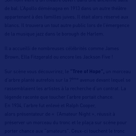
Son nom vient d’un théâtre ouvert dans une ancienne salle
de bal. L’Apollo déménagea en 1913 dans un autre théâtre
appartenant à des familles juives. Il était alors réservé aux
blancs. Il trouvera un tout autre public lors de l’émergence
de la musique jazz dans le borough de Harlem.
Il a accueilli de nombreuses célébrités comme James
Brown, Ella Fitzgerald ou encore les Jackson Five !
Sur scène vous découvrirez, le
“Tree of Hope“,
un morceau
ème
d’arbre planté autrefois sur la 7
avenue devant lequel se
rassemblaient les artistes à la recherche d’un contrat. La
légende raconte que toucher l’arbre portait chance.
En 1934, l’arbre fut enlevé et Ralph Cooper,
alors présentateur de « l’Amateur Night », réussit à
préserver un morceau du tronc et le plaça sur scène pour
porter chance aux “amateurs”. Ceux-ci touchent le tronc