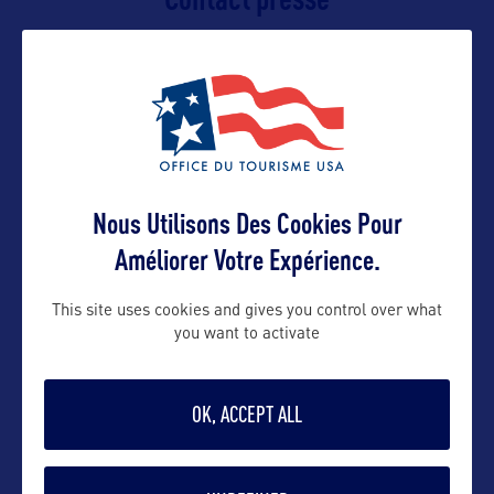
Brianna.Gallegos@state.nm.us
Contact pro
Susan.Kavanaugh@state.nm.us
Nous Utilisons Des Cookies Pour
Améliorer Votre Expérience.
Contact grand public
This site uses cookies and gives you control over what
you want to activate
SantaFe.VIC@state.nm.us
OK, ACCEPT ALL
Suivre