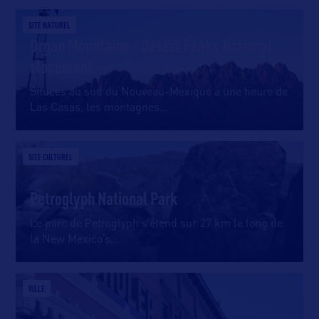
SITE NATUREL
Organ Mountains - Desert Peaks National
Monument
Situées au sud du Nouveau-Mexique à une heure de
Las Casas, les montagnes
…
SITE CULTUREL
Petroglyph National Park
Le parc de Petroglyph s’étend sur 27 km le long de
la New Mexico’s
…
VILLE