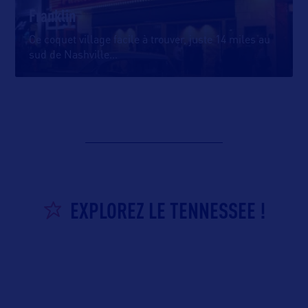
Franklin
Ce coquet village facile à trouver, juste 14 miles au
sud de Nashville
…
EXPLOREZ LE TENNESSEE !