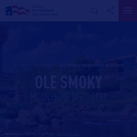
Accueil
>
Tennessee
>
ole smoky moonshine distillery
OLE SMOKY
MOONSHINE DISTILLERY
Tennessee - World's Fair Park
-
En savoir plus