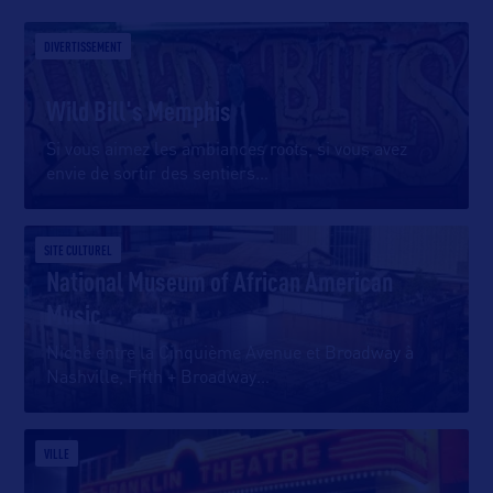
DIVERTISSEMENT
Wild Bill's Memphis
Si vous aimez les ambiances roots, si vous avez
envie de sortir des sentiers
…
SITE CULTUREL
National Museum of African American
Music
Niché entre la Cinquième Avenue et Broadway à
Nashville, Fifth + Broadway
…
VILLE