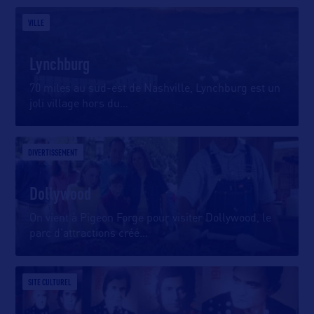
VILLE
Lynchburg
70 miles au sud-est de Nashville, Lynchburg est un
joli village hors du
…
DIVERTISSEMENT
Dollywood
On vient à Pigeon Forge pour visiter Dollywood, le
parc d’attractions créé
…
SITE CULTUREL