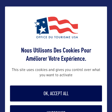
Contact presse
yohann@bworldcom.com
Contact pro
Nous Utilisons Des Cookies Pour
Améliorer Votre Expérience.
yohann@bworldcom.com
06 65 05 88 50
This site uses cookies and gives you control over what
you want to activate
Contact grand public
OK, ACCEPT ALL
yohann@bworldcom.com