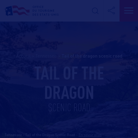
Accueil
>
Tennessee
>
tail of the dragon scenic road
TAIL OF THE
DRAGON
SCENIC ROAD
Tennessee - Tail of the Dragon Scenic Road
-
En savoir plus