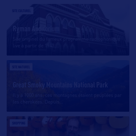
SITE CULTUREL
Ryman Auditorium
Site originel du fameux programme radiophonique
live à partir de 1943,
…
SITE NATUREL
Great Smoky Mountains National Park
Il y a 1000 ans, ces montagnes étaient peuplées par
les cherokees. Depuis
…
SHOPPING