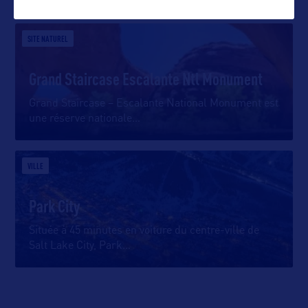
SITE NATUREL
Grand Staircase Escalante Ntl Monument
Grand Staircase – Escalante National Monument est
une réserve nationale
…
VILLE
Park City
Située à 45 minutes en voiture du centre-ville de
Salt Lake City, Park
…