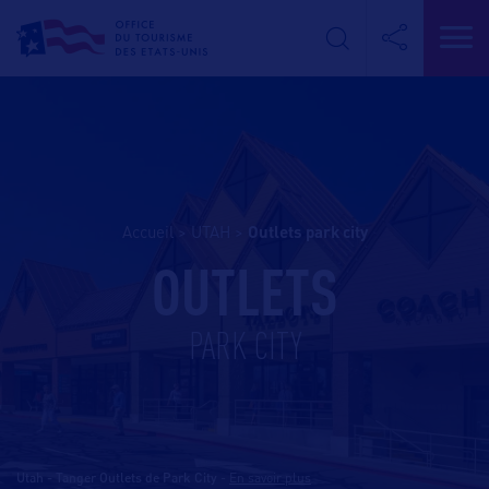
Accueil
>
UTAH
>
outlets park city
OUTLETS
PARK CITY
Utah - Tanger Outlets de Park City
-
En savoir plus