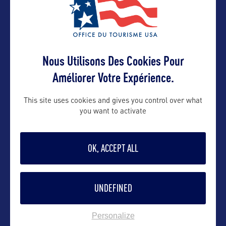
VOIR LE SITE
Nous Utilisons Des Cookies Pour
Améliorer Votre Expérience.
This site uses cookies and gives you control over what
you want to activate
DANS LA MÊME CATEGORIE
OK, ACCEPT ALL
SITE NATUREL
UNDEFINED
Fishlake National Forest
Entrez dans un paradis de plein air, réputé pour ses
Personalize
belles forêts de trembles
…