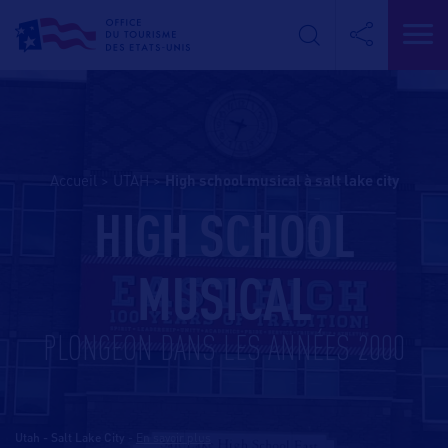
Accueil
>
UTAH
>
high school musical à salt lake city
HIGH SCHOOL
MUSICAL
PLONGEON DANS LES ANNÉES 2000
Utah - Salt Lake City
-
En savoir plus