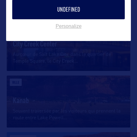
DANS LA MÊME CATEGORIE
UNDEFINED
Personalize
SHOPPING
City Creek Center
Au cœur de Salt Lake City, dans le quartier de
Temple Square, le City Creek
…
VILLE
Kanab
Souvent traversée par les visiteurs qui prennent la
route entre Lake Powell
…