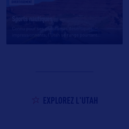
DIVERTISSEMENT
Sports nautiques
Connu pour ses panoramas désertiques
impressionnants, l’Utah se range pourtant
…
EXPLOREZ L'UTAH