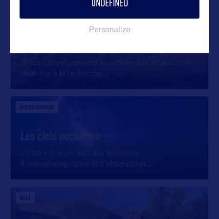
UNDEFINED
DIVERTISSEMENT
Personalize
Bryce Canyon Ntl Park à cheval
Bryce Canyon convient aussi bien aux amateurs de
road-trip à la recherche
…
DIVERTISSEMENT
Les ciels nocturnes
L’Utah est le paradis des amateurs
d’astrophotographie et d’observation
…
VILLE