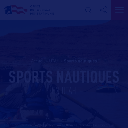
Accueil
>
UTAH
>
sports nautiques
SPORTS NAUTIQUES
EN UTAH
Utah - Sports d'eau vive et jetboat sur le fleuve Colorado
-
En savoir plus