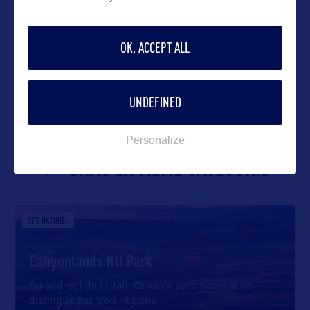
OK, ACCEPT ALL
VOIR LE SITE
UNDEFINED
Personalize
DANS LA MÊME CATEGORIE
SITE NATUREL
Canyonlands Ntl Park
Au sud-est de l’Utah, ce vaste parc national se
distingue par trois régions
…