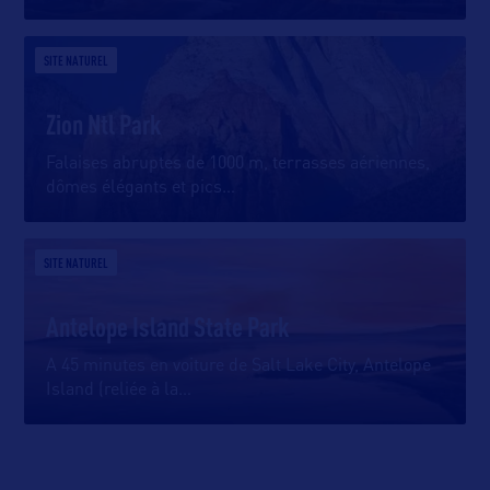
SITE NATUREL
Zion Ntl Park
Falaises abruptes de 1000 m, terrasses aériennes,
dômes élégants et pics
…
SITE NATUREL
Antelope Island State Park
A 45 minutes en voiture de Salt Lake City, Antelope
Island (reliée à la
…