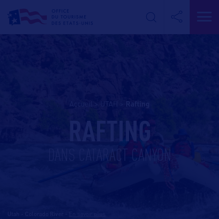
Accueil
>
UTAH
>
rafting
RAFTING
DANS CATARACT CANYON
Utah - Colorado River
-
En savoir plus