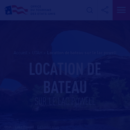
Accueil
>
UTAH
>
location de bateau sur le lac powell
LOCATION DE
BATEAU
SUR LE LAC POWELL
Utah - Lake Powell
-
En savoir plus