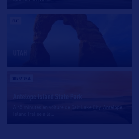
ÉTAT
UTAH
SITE NATUREL
Antelope Island State Park
A 45 minutes en voiture de Salt Lake City, Antelope
Island (reliée à la
…