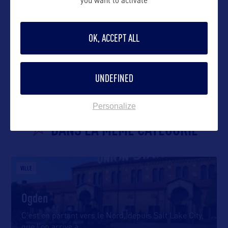
you want to activate
OK, ACCEPT ALL
VOIR LE SITE
UNDEFINED
Personalize
DANS LA MÊME CATEGORIE
VILLE
Ogden
C’est en partant vers le Nord, depuis Salt Lake City,
que l’on arrive à
…