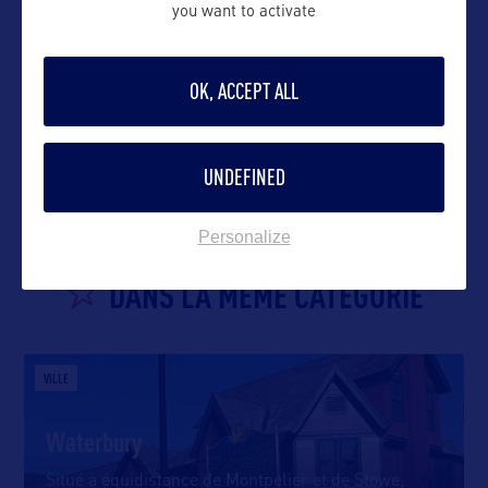
you want to activate
OK, ACCEPT ALL
VOIR LE SITE
UNDEFINED
Personalize
DANS LA MÊME CATEGORIE
VILLE
Waterbury
Situé à équidistance de Montpelier et de Stowe,