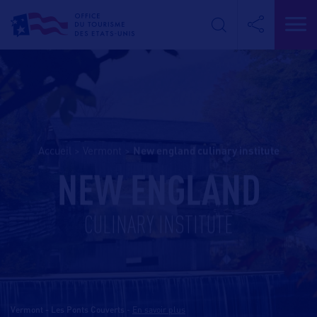
Accueil
>
Vermont
>
new england culinary institute
NEW ENGLAND
CULINARY INSTITUTE
Vermont - Les Ponts Couverts
-
En savoir plus