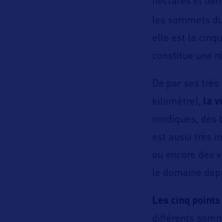
hectares et dem
les sommets du
elle est la cin
constitue une r
De par ses très 
kilomètre),
la v
nordiques, des b
est aussi très i
ou encore des v
le domaine dep
Les cinq point
différents som