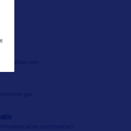
ze
tvacation.com
i@vermont.gov
ublic
ermontvacation.com/contact-