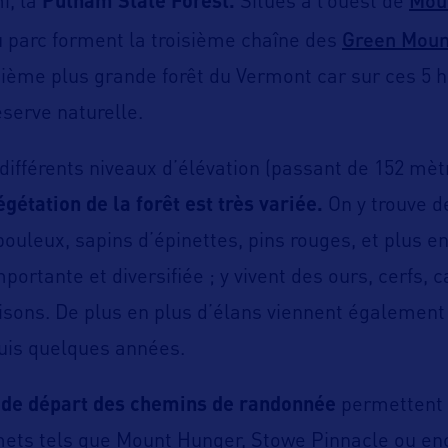
Mou
i, la
Putnam State Forest.
Situés à l’ouest de
Green Moun
 parc forment la troisième chaîne des
quième plus grande forêt du Vermont car sur ces 5 h
éserve naturelle.
différents niveaux d’élévation (passant de 152 mètr
égétation de la forêt est très variée.
On y trouve de
ouleux, sapins d’épinettes, pins rouges, et plus e
mportante et diversifiée ; y vivent des ours, cerfs, 
isons. De plus en plus d’élans viennent également 
uis quelques années.
s de départ des chemins de randonnée
permettent 
mets tels que Mount Hunger, Stowe Pinnacle ou en