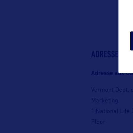
ADRESSES
Adresse aux US
Vermont Dept. 
Marketing
1 National Life 
Floor