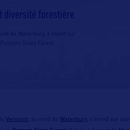
diversité forestière
ord de Waterbury, s’étend sur
 Putnam State Forest.
Vermont
Waterbury
du
, au nord de
, s’étend sur qu