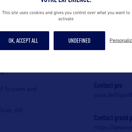
This site uses cookies and gives you control over what you want to
ALLEZ PLUS LOIN
activate
OK, ACCEPT ALL
UNDEFINED
Personali
Contact presse
media@vermon
A :
Contact pro
of Tourism and
sara.defilipp
Drive, 6th
Contact grand p
https://www.v