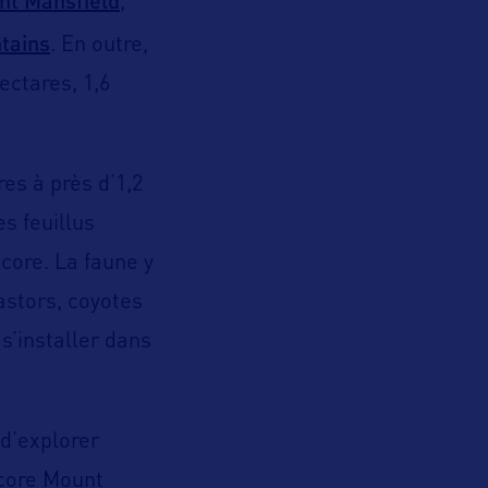
nt Mansfield
,
tains
. En outre,
ectares, 1,6
es à près d’1,2
s feuillus
ncore. La faune y
castors, coyotes
s’installer dans
d’explorer
core Mount