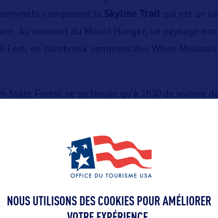
s sommets composent la
Skyline Trail
qui est un l
aire. Au sommet du Mount Hunger, un paysage ench
 A l’est, de nombreux sommets des White Mountai
 State Forest ne se trouve qu’à 1h30 de voiture d
 sa taille et son terrain accidenté, le dépaysemen
ttps://fpr.vermont.gov/putnam-cc-state-forest
NOUS UTILISONS DES COOKIES POUR AMÉLIORER
VOTRE EXPÉRIENCE.