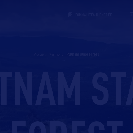
FORMALITÉS D'ENTRÉE
Accueil
>
Vermont
>
putnam state forest
TNAM ST