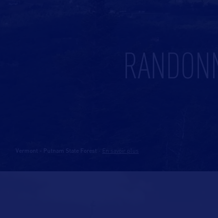
RANDONN
Vermont - Putnam State Forest
-
En savoir plus