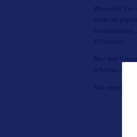
Worcester. Ce
ou de ski popul
au randonneur.
à l’horizon.
Bien que Putnam
urbaines, de par
h
Site internet :