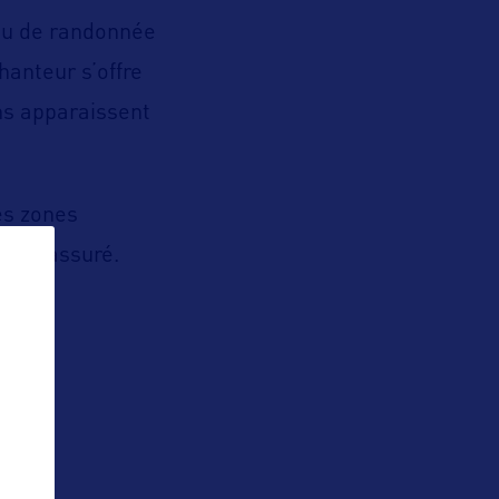
ieu de randonnée
anteur s’offre
ns apparaissent
es zones
t est assuré.