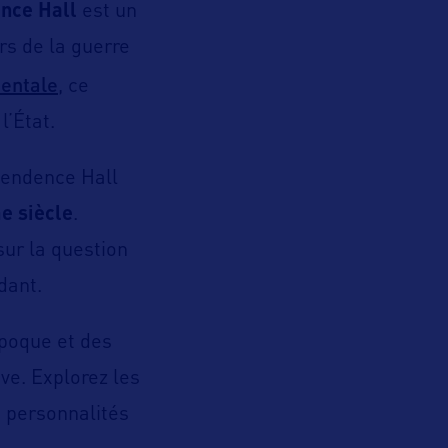
ence Hall
est un
rs de la guerre
dentale
, ce
l’État.
ependence Hall
e siècle
.
sur la question
dant.
époque et des
ve. Explorez les
s personnalités