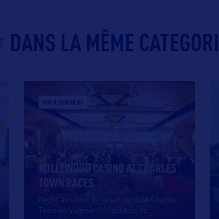
DANS LA MÊME CATEGOR
DIVERTISSEMENT
HOLLYWOOD CASINO AT CHARLES
TOWN RACES
Niché au cœur de la pittoresque Charles
Town en Virginie Occidentale, le
…