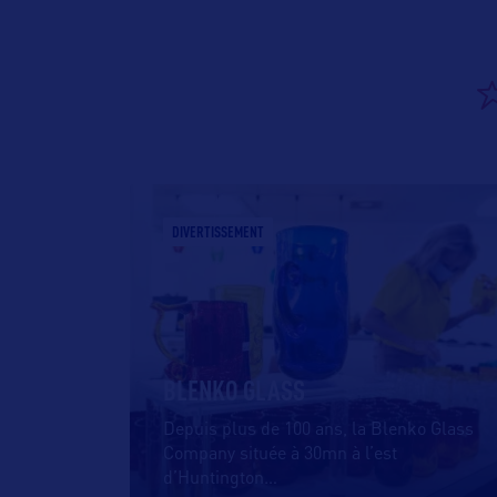
DIVERTISSEMENT
BLENKO GLASS
Depuis plus de 100 ans, la Blenko Glass
Company située à 30mn à l’est
d’Huntington
…