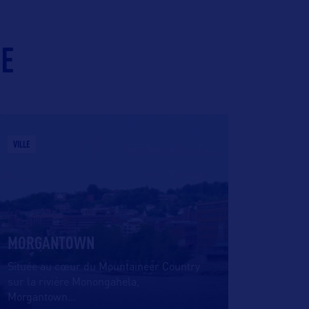
IE
VILLE
MORGANTOWN
Située au cœur du Mountaineer Country
sur la rivière Monongahela,
Morgantown
…