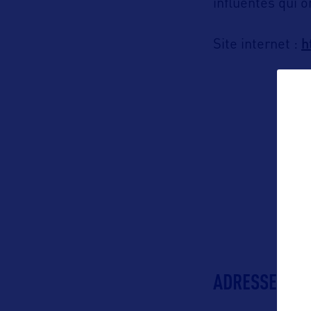
influentes qui o
h
Site internet :
ADRESSES