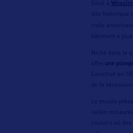
Wheelin
Situé à
site historique
civile américai
bâtiment a joué 
Niché dans le q
offre
une plongé
Construit en 18
de la sécession 
Le musée présen
salles restauré
couloirs où des