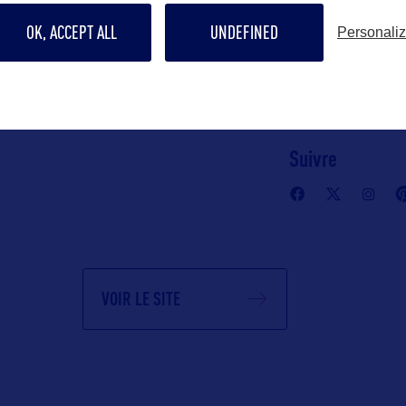
OK, ACCEPT ALL
UNDEFINED
Personali
Contact grand p
tourisminfo@w
Suivre
VOIR LE SITE