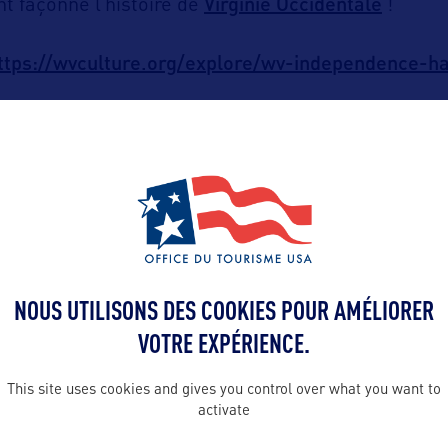
Virginie Occidentale
nt façonné l’histoire de
!
ttps://wvculture.org/explore/wv-independence-ha
ALLEZ PLUS LOIN
NOUS UTILISONS DES COOKIES POUR AMÉLIORER
VOTRE EXPÉRIENCE.
This site uses cookies and gives you control over what you want to
Contact presse
activate
Lauren.Bodna