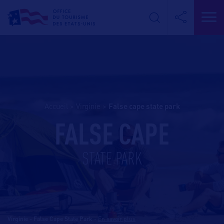
Accueil
>
Virginie
>
false cape state park
FALSE CAPE
STATE PARK
Virginie - False Cape State Park
-
En savoir plus