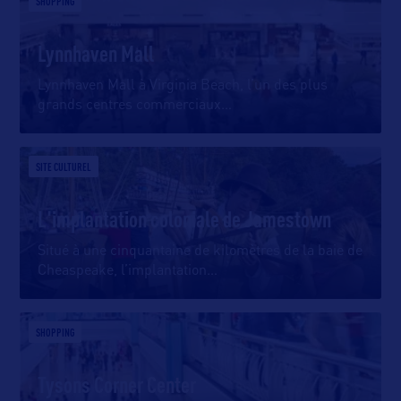
SHOPPING
Lynnhaven Mall
Lynnhaven Mall à Virginia Beach, l’un des plus
grands centres commerciaux
…
SITE CULTUREL
L'implantation coloniale de Jamestown
Situé à une cinquantaine de kilomètres de la baie de
Cheaspeake, l’implantation
…
SHOPPING
Tysons Corner Center