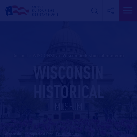
Accueil
>
WISCONSIN
>
wisconsin historical museum
WISCONSIN
HISTORICAL
MUSEUM
Wisconsin - Le capitole d'Etat
-
En savoir plus