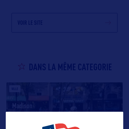
VOIR LE SITE
DANS LA MÊME CATEGORIE
VILLE
Madison
Située entre les lacs Mendota et Monona, Madison
est la Capitale d’Etat.
…