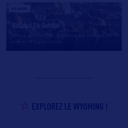
SITE NATUREL
National Elk Refuge
Situé à Jackson Hole, le National Elk Refuge a été
créé en 1912 pour donner
…
EXPLOREZ LE WYOMING !