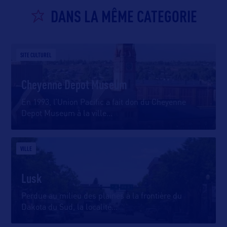
DANS LA MÊME CATEGORIE
SITE CULTUREL
Cheyenne Depot Museum
En 1993, l’Union Pacific a fait don du Cheyenne
Depot Museum à la ville
…
VILLE
Lusk
Perdue au milieu des plaines à la frontière du
Dakota du Sud, la localité
…