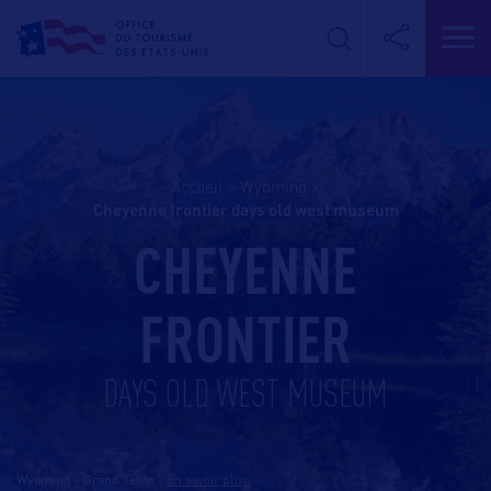
Accueil
>
Wyoming
>
cheyenne frontier days old west museum
CHEYENNE
FRONTIER
DAYS OLD WEST MUSEUM
Wyoming - Grand Teton
-
En savoir plus