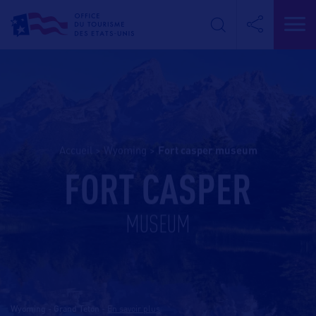
Accueil
>
Wyoming
>
fort casper museum
FORT CASPER
MUSEUM
Wyoming - Grand Teton
-
En savoir plus