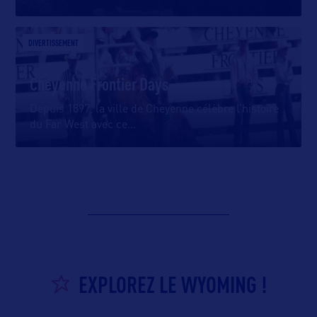
DIVERTISSEMENT
Cheyenne Frontier Days
Depuis 1897, la ville de Cheyenne célèbre l’histoire
du Far West avec ce
…
EXPLOREZ LE WYOMING !