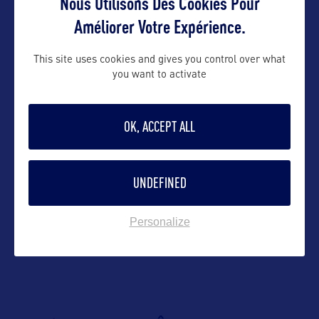
Nous Utilisons Des Cookies Pour
emmanuelle@orkestra-tourism.com
Améliorer Votre Expérience.
Suivre
This site uses cookies and gives you control over what
you want to activate
OK, ACCEPT ALL
UNDEFINED
VOIR LE SITE
Personalize