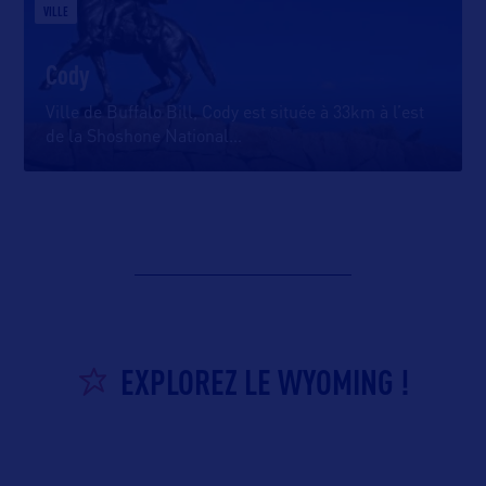
VILLE
Cody
Ville de Buffalo Bill, Cody est située à 33km à l’est
de la Shoshone National
…
EXPLOREZ LE WYOMING !