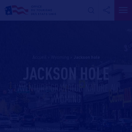
Accueil
>
Wyoming
>
jackson hole
JACKSON HOLE
L’AVENTURE GRANDEUR NATURE AU
WYOMING
Wyoming - Jackson Hole
-
En savoir plus