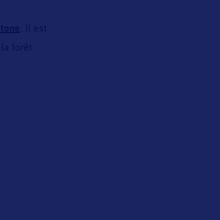
stone
. Il est
la forêt