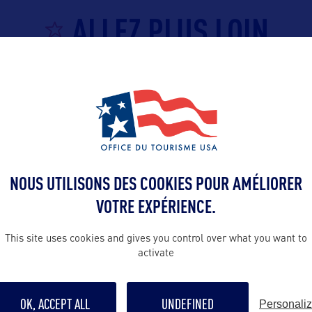
ALLEZ PLUS LOIN
Contact presse
emmanuelle@o
tourism.com
France par
tra Tourism
NOUS UTILISONS DES COOKIES POUR AMÉLIORER
Contact pro
VOTRE EXPÉRIENCE.
emmanuelle@o
tourism.com
This site uses cookies and gives you control over what you want to
activate
Contact grand p
emmanuelle@o
OK, ACCEPT ALL
UNDEFINED
Personali