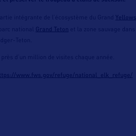
l et préserver le troupeau d’élans de Jackson.
Yellow
partie intégrante de l’écosystème du Grand
Grand Teton
 parc national
et la zone sauvage dans 
idger-Teton.
 près d’un million de visites chaque année.
ttps://www.fws.gov/refuge/national_elk_refuge/