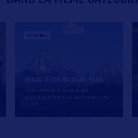
SITE NATUREL
GRAND TETON NATIONAL PARK
Nous sommes ici au pays des
grizzlis, des wapitis et des mooses, ces
grands
…