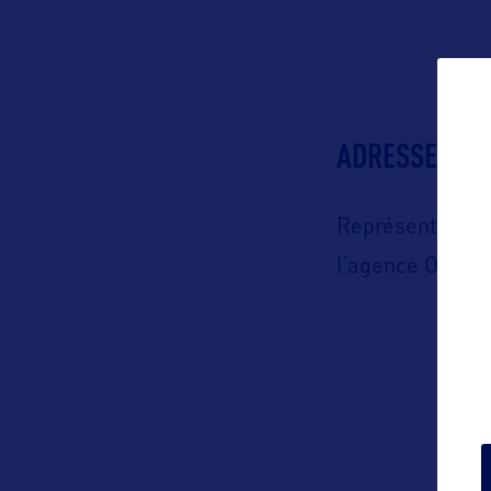
ADRESSES
Représenté en 
l’agence Orkes