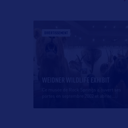
DIVERTISSEMENT
WEIDNER WILDLIFE EXHIBIT
Ce musée de Rock Springs a ouvert ses
portes en septembre 2002 et abrite
…