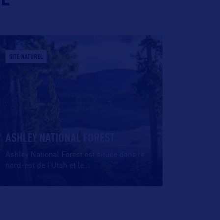
SITE NATUREL
ASHLEY NATIONAL FOREST
Ashley National Forest est située dans le
nord-est de l’Utah et le
…