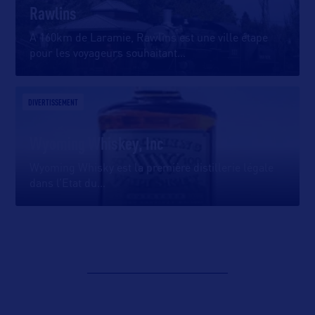
Rawlins
A 160km de Laramie, Rawlins est une ville étape
pour les voyageurs souhaitant
…
DIVERTISSEMENT
Wyoming Whiskey, Inc
Wyoming Whisky est la première distillerie légale
dans l’Etat du
…