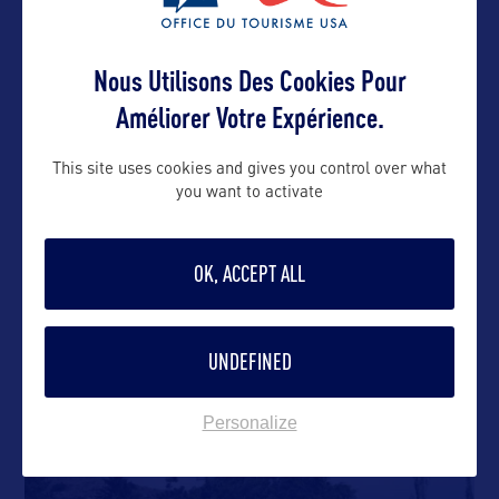
Nous Utilisons Des Cookies Pour
Améliorer Votre Expérience.
DANS LA MÊME CATEGORIE
This site uses cookies and gives you control over what
you want to activate
SITE CULTUREL
OK, ACCEPT ALL
Museum of the Mountain Man
Le musée interprétatif de Mountain Man vous
UNDEFINED
donnera une vue d’ensemble
…
Personalize
VILLE