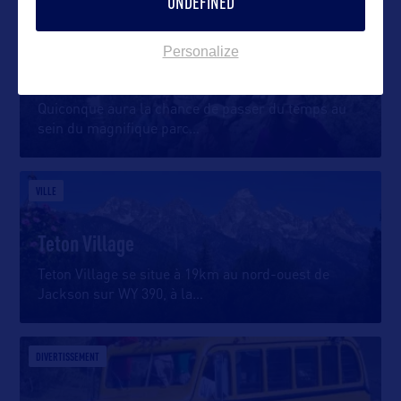
UNDEFINED
VILLE
Personalize
Casper
Quiconque aura la chance de passer du temps au
sein du magnifique parc
…
VILLE
Teton Village
Teton Village se situe à 19km au nord-ouest de
Jackson sur WY 390, à la
…
DIVERTISSEMENT