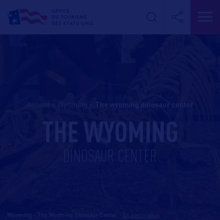
Accueil
>
Wyoming
>
the wyoming dinosaur center
THE WYOMING
DINOSAUR CENTER
Wyoming - The Wyoming Dinosaur Center
-
En savoir plus