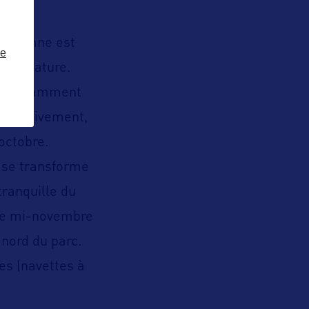
’automne est
ze
e la nature.
ux, notamment
rogressivement,
octobre.
e se transforme
tranquille du
 de mi-novembre
 nord du parc.
es (navettes à