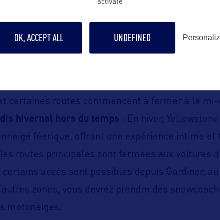
activate
n juillet et août.
couleurs spectaculaires et moins de visiteurs
: L
OK, ACCEPT ALL
UNDEFINED
Personali
ter la foule et profiter des couleurs flamboyantes d
t une excellente saison pour observer les anima
pleine période de rut. Les températures chutent p
, et certaines routes commencent à fermer à la mi-
dis hivernal hors du temps
: En hiver, Yellowston
nneigé féerique, offrant une expérience intime et 
, les routes principales sont fermées aux voitures
s certains accès sont possibles depuis Gardiner, au
’autres zones, vous devrez prendre des snowcoach
es motoneiges.