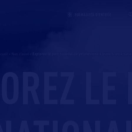
FORMALITÉS D'ENTRÉE
cueil
>
Non classé
>
explorez le parc national de yellowstone à travers les 4 sais
OREZ LE