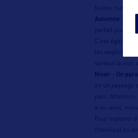
foules, surtout e
Automne
–
Des 
parfait pour évi
C’est égalemen
les wapitis en 
surtout la nuit
Hiver
–
Un para
en un paysage e
parc. Attention
à mi-avril, mai
Pour explorer d
chenilles) ou d