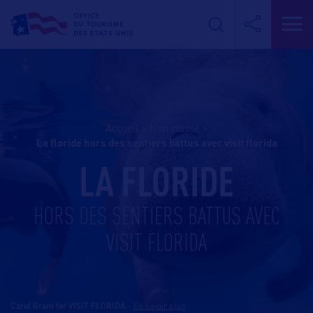
Accueil
>
Non classé
>
la floride hors des sentiers battus avec visit florida
LA FLORIDE
HORS DES SENTIERS BATTUS AVEC
VISIT FLORIDA
Carol Grant for VISIT FLORIDA
-
En savoir plus