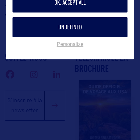
OK, ACCEPT ALL
vanessa@saphir-
France,
Vanessa Chardon-Laîné, E-mail :
consulting.fr
UNDEFINED
Personalize
SUIVEZ-NOUS
TÉLÉCHARGEZ LA
BROCHURE
S'inscrire à la
newsletter