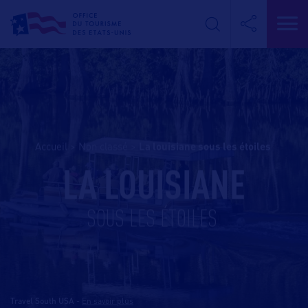
Accueil
>
Non classé
>
la louisiane sous les étoiles
LA LOUISIANE
SOUS LES ÉTOILES
Travel South USA
-
En savoir plus