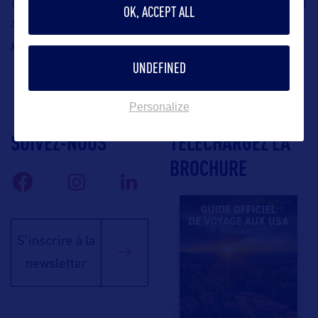
Contact : B World Communication, Représentation de Travel
OK, ACCEPT ALL
South USA en France, Yohann Robert, E-mail :
yohann@bworldcom.com
UNDEFINED
Personalize
SUIVEZ-NOUS
TÉLÉCHARGEZ LA
BROCHURE
S'inscrire à la
newsletter