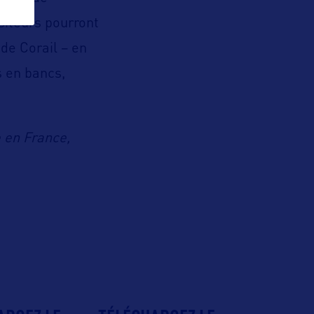
siteurs pourront
de Corail – en
s en bancs,
 en France,