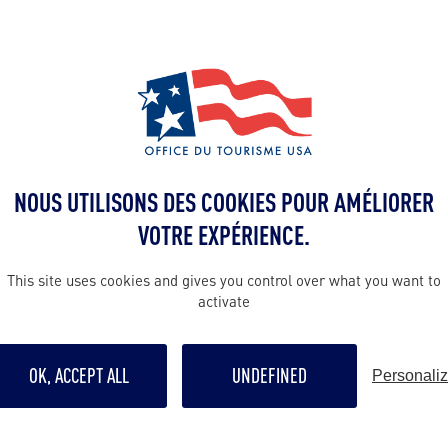
Seattle
villon de l’Océan » de l’aquarium de
– dont
té 2024 – mettra à l’honneur les
espèces tropicales
fique
.
u réaménagement en cours du front de mer, le Pa
Pike Place Market à la promenade du front de me
NOUS UTILISONS DES COOKIES POUR AMÉLIORER
t escaliers accessibles au public, tandis qu’un œi
VOTRE EXPÉRIENCE.
assants d’observer la vie marine.
This site uses cookies and gives you control over what you want to
ception durable de nouvelle génération
, le Pavil
activate
venir un modèle national pour les normes de cons
matière d’impact sur le climat, d’énergie et d’utili
OK, ACCEPT ALL
UNDEFINED
Personali
l’Océan représente la première étape de la transfo
eattle et permettra au plus grand nombre de déco