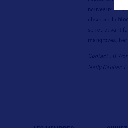
nouveaux recoin
observer la
bio
se retrouvant f
mangroves, herb
Contact : B Wor
Nelly Gaulier, E