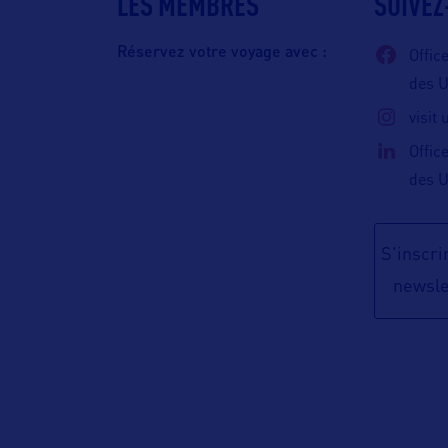
LES MEMBRES
SUIVEZ
Réservez votre voyage avec :
Offic
des 
visit
Offic
des 
S'inscrir
newsle