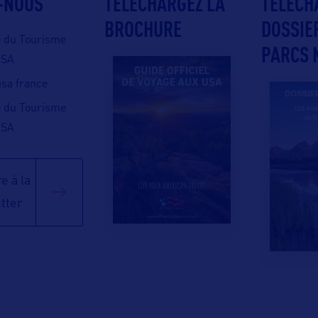
-NOUS
TÉLÉCHARGEZ LA
TÉLÉCH
BROCHURE
DOSSIE
e du Tourisme
PARCS 
USA
 usa france
e du Tourisme
USA
e à la
tter