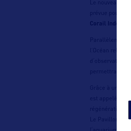
Le nouveau « Pa
prévue pour l’é
Corail Indopaci
Parallèlement a
l’Océan reliera
d’observation e
permettra aux p
Grâce à une
con
est appelé à de
régénérative en 
Le Pavillon de 
l’aquarium de S