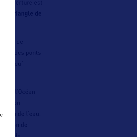
 l’ouverture est
 du Triangle de
villon de
r
par des ponts
l-de-bœuf
lon de l’Océan
truction
sation de l’eau.
ze
rmation de
uvrir de