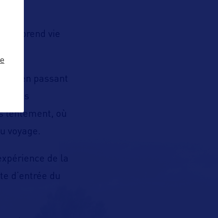
 West prend vie
ze
ante, en passant
tte des
us lentement, où
du voyage.
expérience de la
te d’entrée du