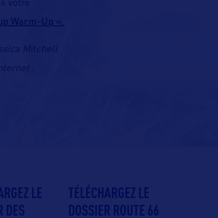
ns votre
Cup Warm-Up ».
ssica Mitchell
internet :
ARGEZ LE
TÉLÉCHARGEZ LE
R DES
DOSSIER ROUTE 66