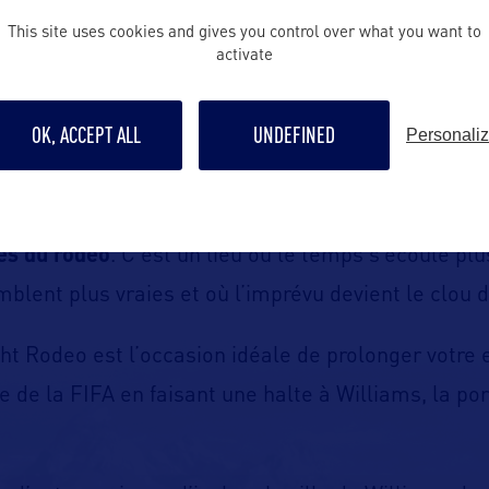
age de l’Ouest américain.
This site uses cookies and gives you control over what you want to
activate
lliams Rodeo Grounds
, c’est là que l’esprit du Far
de juillet et d’août, à partir du mois de juillet.
OK, ACCEPT ALL
UNDEFINED
Personali
u à couper le souffle à la course de barils fulgur
équipe, le Williams Night Rodeo offre toute la pale
es du rodéo
. C’est un lieu où le temps s’écoule pl
mblent plus vraies et où l’imprévu devient le clou 
ht Rodeo est l’occasion idéale de prolonger votre 
de la FIFA en faisant une halte à Williams, la por