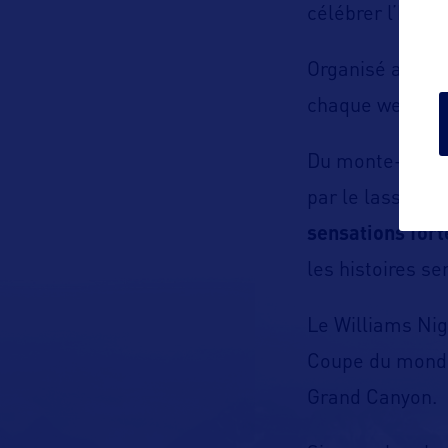
célébrer l’hérit
Organisé au
Wi
chaque week-end 
Du monte-taurea
par le lasso en 
sensations fort
les histoires se
Le Williams Nig
Coupe du monde 
Grand Canyon.