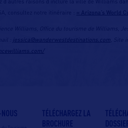
 d’autres raisons d’inclure la ville de Williams da
« Arizona’s World 
A, consultez notre itinéraire :
ience Williams,
Office du tourisme de Williams
, Je
j
essica@wanderwestdestinations.com
ail :
, Site 
encewilliams.com/
-NOUS
TÉLÉCHARGEZ LA
TÉLÉCH
BROCHURE
DOSSIE