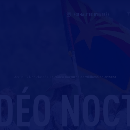
FORMALITÉS D'ENTRÉE
Accueil
>
Non classé
>
le rodéo nocturne de williams en arizona
ODÉO NOC