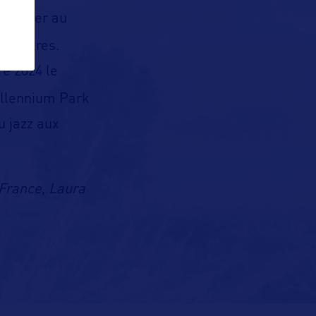
 assister au
12 mètres
.
e 2024 le
Millennium Park
u jazz aux
France, Laura