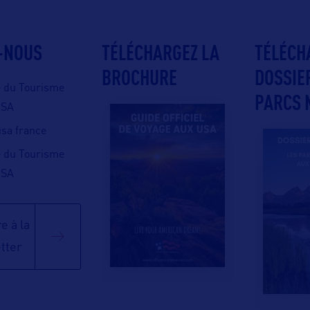
-NOUS
TÉLÉCHARGEZ LA
TÉLÉCH
BROCHURE
DOSSIE
e du Tourisme
PARCS 
USA
 usa france
e du Tourisme
USA
e à la
tter