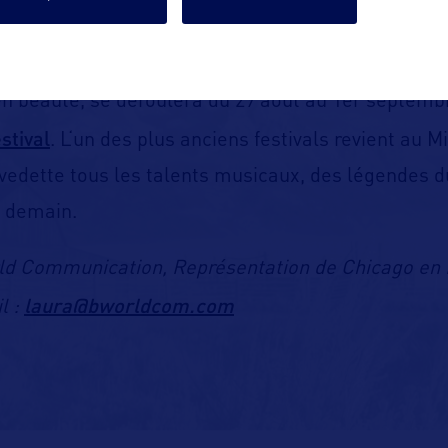
s
du
9 juillet au 27 août 2024, les visiteurs pourront
eries
:
films projetés en plein air sur un écran de 
 en beauté,
se déroulera du 29 août au 1er septembr
stival
. L
‘un des plus anciens festivals revient au 
 vedette
tous les talents musicaux
, des légendes d
e demain.
rld Communication, Représentation de Chicago en 
laura@bworldcom.com
l :