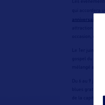
Les événements
qui accordera u
anniversaire
de
attraction du Mi
occasion, de n
C
Le 1
er
juin,
Le
gospel
du pays,
mélangé au hip-
Du
6 au 9 juin 2
blues gratuit 
de la capitale 