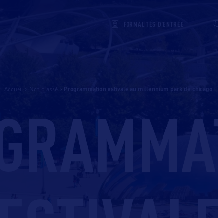
FORMALITÉS D'ENTRÉE
Accueil
>
Non classé
>
programmation estivale au millennium park de chicago
GRAMMA