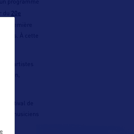
c un programme
20e
ur du
 la première
ts-Unis.
À cette
parc.
eurs artistes
mporain,
nd festival de
tueux musiciens
ze