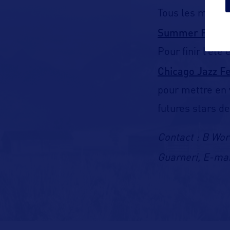
Tous les mardi
Summer Film S
Pour finir l’été
Chicago Jazz Fe
pour mettre en
futures stars d
Contact : B Wo
Guarneri, E-mai