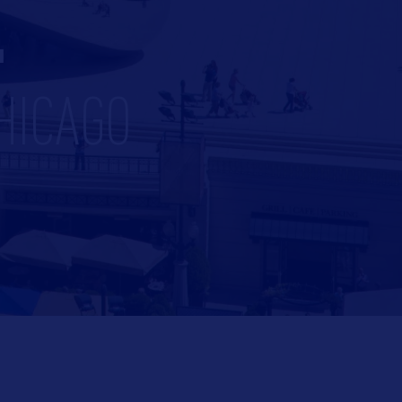
E
HICAGO