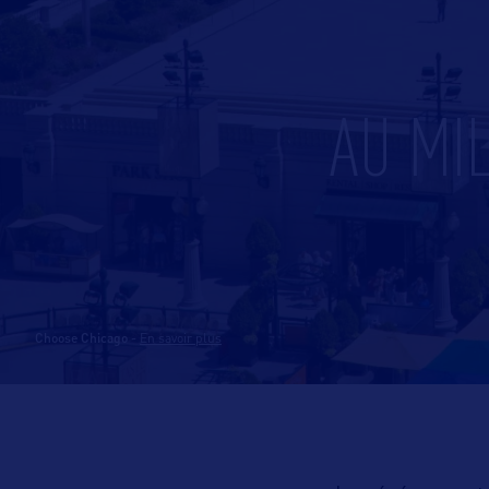
AU MI
Choose Chicago
-
En savoir plus