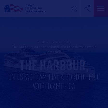
Accueil
>
Non classé
>
the harbour, un espace familial à bord de msc world
america
THE HARBOUR,
UN ESPACE FAMILIAL À BORD DE MSC
WORLD AMERICA