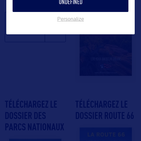
UNDEFINED
Personalize
S'inscrire à la
newsletter
TÉLÉCHARGEZ LE
TÉLÉCHARGEZ LE
DOSSIER DES
DOSSIER ROUTE 66
PARCS NATIONAUX