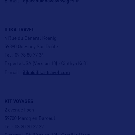
epaccou@havasvoyages.fr
E-mail :
ILIKA TRAVEL
4 Rue du Général Koenig
59890 Quesnoy Sur Deûle
Tel : 09 78 80 77 34
Experte USA (Version 10) : Cinthya Koffi
ilika@ilika-travel.com
E-mail :
KIT VOYAGES
2 avenue Foch
59700 Marcq en Baroeul
Tel : 03 20 30 32 32