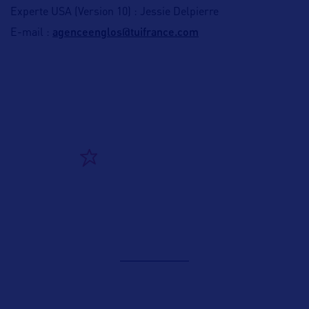
Experte USA (Version 10) : Jessie Delpierre
agenceenglos@tuifrance.com
E-mail :
ALLEZ PLUS LOIN
ADRESSES
Suivre