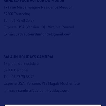
RENDEZ-VOUS AUTOUR DU MONDE
171 rue Ma campagne Résidence Meudon
59200 Tourcoing
Tel : 06 73 40 25 37
Experte USA (Version 10) : Virginie Rauwel
rdvautourdumonde@gmail.com
E-mail :
SALAUN HOLIDAYS CAMBRAI
12 place du 9 octobre
59400 Cambrai
Tel : 03 27 70 58 72
Experte USA (Versions 9) : Magali Muchemble
cambrai@salaun-holidays.com
E-mail :