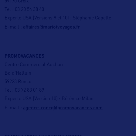
59170 Croix
Tel : 03 20 54 38 40
Experte USA (Versions 9 et 10) : Stéphanie Capelle
affaires@mariotvoyages.fr
E-mail :
PROMOVACANCES
Centre Commercial Auchan
Bd d’Halluin
59223 Roncq
Tel : 03 72 83 01 89
Experte USA (Version 10) : Bérénice Milan
agence-roncq@promovacances.com
E-mail :