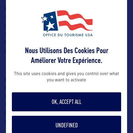
SALAUN HOLIDAYS
133 rue du général de Gaulle
59110 La Madeleine
Tel : 03 20 21 09 95
Experte USA (Version 11) : Ségolène D’Haenens
Nous Utilisons Des Cookies Pour
Lamadeleine@salaun-holidays.com
E-mail :
Améliorer Votre Expérience.
This site uses cookies and gives you control over what
SALAUN HOLIDAYS
you want to activate
55 Mail de la Sambre
59600 Maubeuge
OK, ACCEPT ALL
Tel : 03 27 62 40 00
Experte USA (Version 11) : Carole Godbille
maubeuge@salaun-holidays.com
E-mail :
UNDEFINED