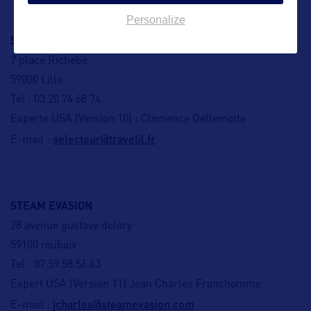
Personalize
SELECTOUR TRAVELIL
7 place Richebé
59000 Lille
Tel : 03 20 74 68 74
Experte USA (Version 10) : Clémence Dellemotte
selectour@travelil.fr
E-mail :
STEAM EVASION
28 avenue gustave delory
59100 roubaix
Tel : 07.59.58.56.63
Expert USA (Version 11) Jean Charles Franchomme
jcharles@steamevasion.com
E-mail :