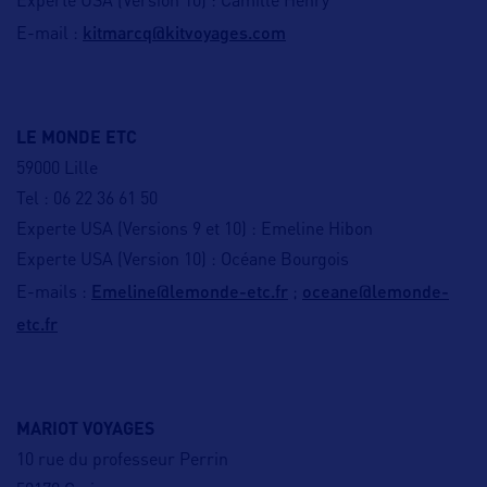
Experte USA (Version 10) : Camille Henry
kitmarcq@kitvoyages.com
E-mail :
LE MONDE ETC
59000 Lille
Tel : 06 22 36 61 50
Experte USA (Versions 9 et 10) : Emeline Hibon
Experte USA (Version 10) : Océane Bourgois
Emeline@lemonde-etc.fr
oceane@lemonde-
E-mails :
;
etc.fr
MARIOT VOYAGES
10 rue du professeur Perrin