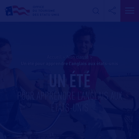
Accueil
>
Non classé
>
un été pour apprendre l’anglais aux états-unis
UN ÉTÉ
POUR APPRENDRE L’ANGLAIS AUX
ÉTATS-UNIS