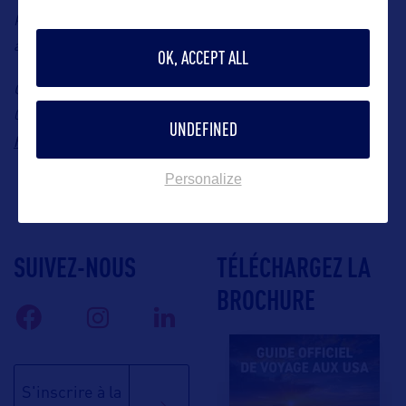
Kaplan Languages Group appartient désormais
à Inspirit Capital. Le nom Kaplan est utilisé sous licence.
OK, ACCEPT ALL
Contact :
Kaplan International Languages,
Tel : +33 1 48 00
06 00,
Site internet :
UNDEFINED
https://www.kaplaninternational.com/fr
Personalize
SUIVEZ-NOUS
TÉLÉCHARGEZ LA
BROCHURE
S'inscrire à la