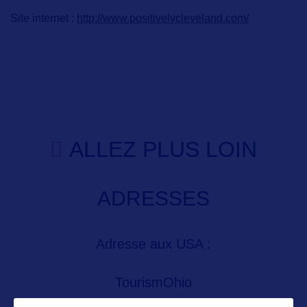
Site internet :
http://www.positivelycleveland.com/
ALLEZ PLUS LOIN
ADRESSES
Adresse aux USA :
TourismOhio