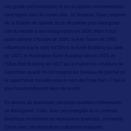
Les
gratte-ciel historiques
et les
sculptures monumentales
sont légion dans le centre ville : la Terminal Tower, inspirée
de la Giralda de Séville, fut le deuxième plus haut gratte-
ciel du monde à son inauguration en 1930. Mais il faut
aussi admirer l’Arcade de 1890, la Key Tower de 1991
influencée par le style Art Déco, le Keith Building qui date
de 1922, le Huntington Bank Building bâti en 1924, et
l’Ohio Bell Building de 1927 qui a inspiré les créateurs de
Superman quand ils ont imaginé les bureaux du journal où
le super héros travaille sous le nom de Clark Kent. C’est le
plus haut
building Art déco
de la ville.
En dehors du downtown, plusieurs quartiers intéressants
se distinguent :
Flats
, avec ses entrepôts et sa centrale
électrique reconvertis en restaurants branchés,
University
Circle
avec ses institutions culturelles majeures