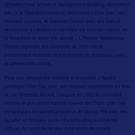
(Weatherhead School of Management Building, Museum of
Art…), le
Waterfront
restauré,
Millionaire’s Row
avec ses
maisons cossues, le
Gateway District
avec ses bars et
restaurants à l’ambiance survoltée les soirs de matchs, ou
le
Riverfront
lui aussi très animé… L’
Historic Warehouse
District
regroupe des bâtiments du XIXe siècle
parfaitement restaurés et transformés en boutiques, cafés
et galeries très prisés.
Pour une atmosphère bohème et branchée, il faudra
privilégier
Ohio City
avec ses maisons victoriennes en bois
et son Westside Market, inauguré en 1912 et considéré
comme le plus grand marché couvert des Etats-Unis. Les
romantiques tomberont amoureux de
Murray Hill
avec ses
façades en briques, ou du très sympathique
Coventry
Village
. Au point de ne plus avoir envie de repartir…