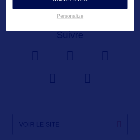
askohiotourism@development.ohio.gov
Personalize
Suivre
VOIR LE SITE