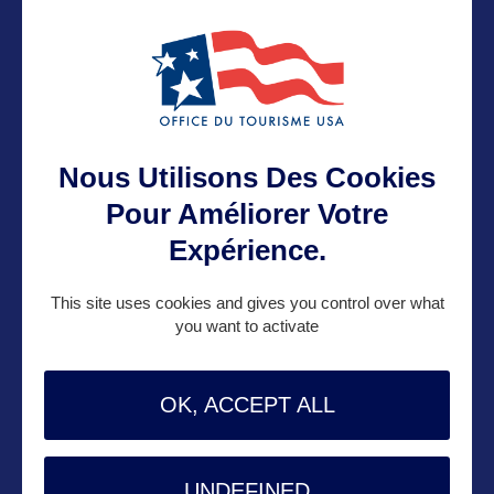
P.O. Box 1001
Columbus, OH 43216-1001 – USA
Contact presse
Nous Utilisons Des Cookies
Pour Améliorer Votre
Dayna.Brownfield@development.ohio.gov
Expérience.
This site uses cookies and gives you control over what
Contact pro
you want to activate
Matt.Maclaren@development.ohio.gov
OK, ACCEPT ALL
Contact grand public
UNDEFINED