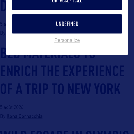
DAY
OK, ACCEPT ALL
UNDEFINED
5 août 2026
Ilona Cornacchia
By
Personalize
B2B MATERIALS TO
ENRICH THE EXPERIENCE
OF A TRIP TO NEW YORK
5 août 2026
Ilona Cornacchia
By