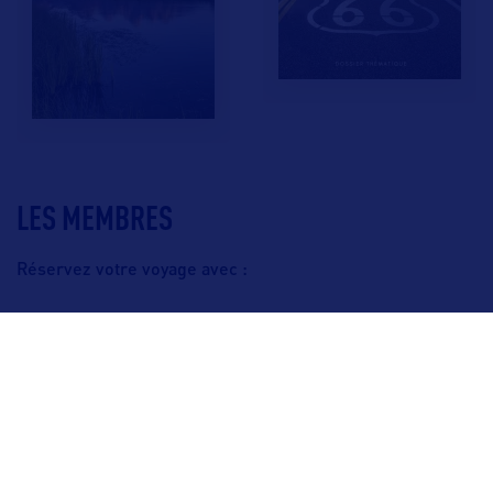
LES MEMBRES
Réservez votre voyage avec :
F.A.Q.
Crédits & Copyright
Mentions légales
Gestion des cookies
Politique de protection des données personnelles