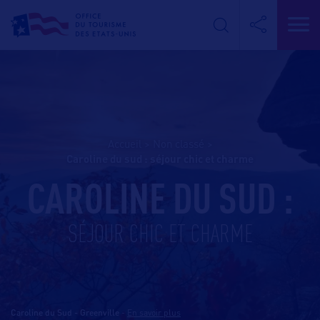
Accueil
>
Non classé
>
caroline du sud : séjour chic et charme
CAROLINE DU SUD :
SÉJOUR CHIC ET CHARME
Caroline du Sud - Greenville
-
En savoir plus