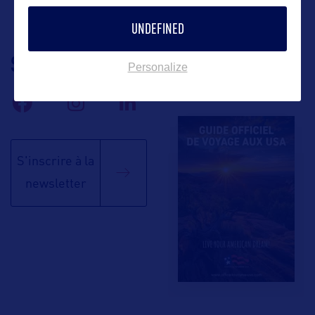
UNDEFINED
SUIVEZ-NOUS
TÉLÉCHARGEZ LA
Personalize
BROCHURE
S'inscrire à la
newsletter