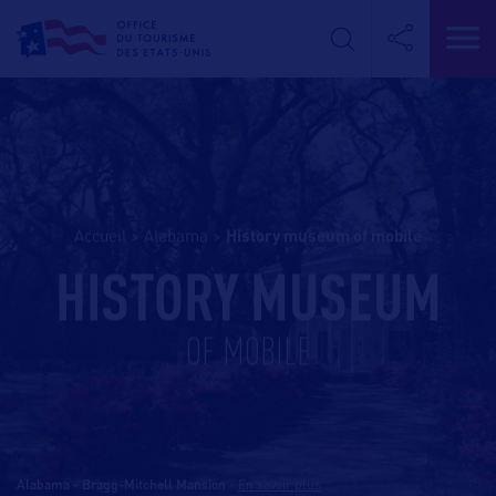
Accueil
>
Alabama
>
history museum of mobile
HISTORY MUSEUM
OF MOBILE
Alabama - Bragg-Mitchell Mansion
-
En savoir plus