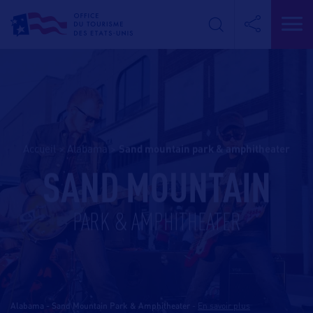
Accueil
>
Alabama
>
sand mountain park & amphitheater
SAND MOUNTAIN
PARK & AMPHITHEATER
Alabama - Sand Mountain Park & Amphitheater
-
En savoir plus