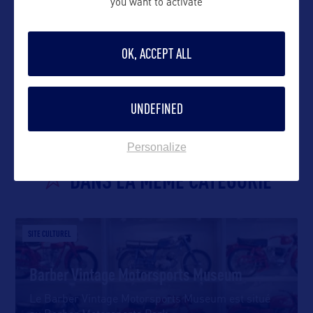
you want to activate
OK, ACCEPT ALL
VOIR LE SITE
UNDEFINED
Personalize
DANS LA MÊME CATEGORIE
SITE CULTUREL
Barber Vintage Motorsports Museum
Le Barber Vintage Motorsports Museum est situé