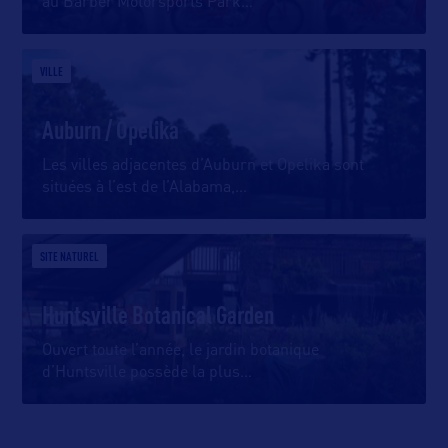
au Barber Motorsports Park
…
VILLE
Auburn / Opelika
Les villes adjacentes d’Auburn et Opelika sont
situées à l’est de l’Alabama,
…
SITE NATUREL
Huntsville Botanical Garden
Ouvert toute l’année, le jardin botanique
d’Huntsville possède la plus
…