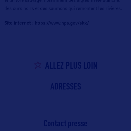
et la flore sauvage, notamment des aigles à tête blanche,
des ours noirs et des saumons qui remontent les rivières.
https://www.nps.gov/sitk/
Site internet :
ALLEZ PLUS LOIN
ADRESSES
Contact presse