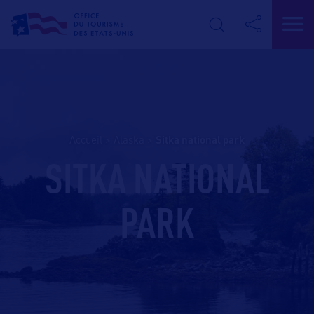
Accueil
>
Alaska
>
sitka national park
SITKA NATIONAL
PARK