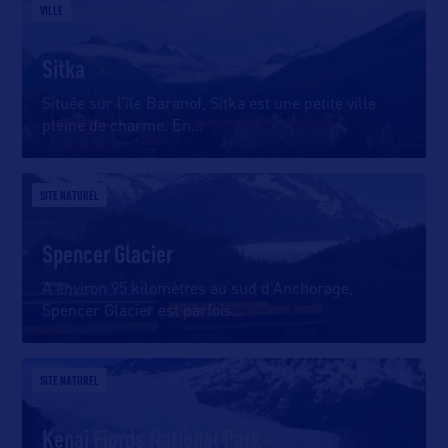
VILLE
Sitka
Située sur l’île Baranof, Sitka est une petite ville
pleine de charme. En
…
SITE NATUREL
Spencer Glacier
A environ 95 kilomètres au sud d’Anchorage,
Spencer Glacier est parfois
…
SITE NATUREL
Kenai Fjords National Park