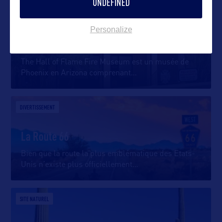
UNDEFINED
DIVERTISSEMENT
Personalize
Hall of Flame Fire Museum
The Hall of Flame Fire Museum est un musée de
Phoenix en Arizona comprenant
…
DIVERTISSEMENT
La Route 66
Bien que la route la plus emblématique des Etats-
Unis n’existe plus officiellement
…
SITE NATUREL