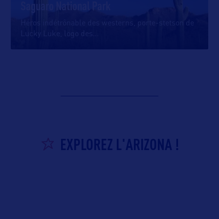
Saguaro National Park
Héros indétrônable des westerns, porte-stetson de
Lucky Luke, logo des
…
EXPLOREZ L'ARIZONA !