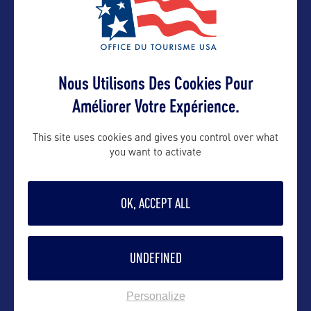
Contact grand public
Nous Utilisons Des Cookies Pour
californie-tourism@hopscotch.one
Améliorer Votre Expérience.
01 53 25 11 11
This site uses cookies and gives you control over what
you want to activate
Suivre
OK, ACCEPT ALL
UNDEFINED
Personalize