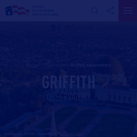
Accueil
>
Californie
>
griffith observatory
GRIFFITH
OBSERVATORY
Californie - Griffith Observatory
-
En savoir plus