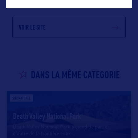
VOIR LE SITE
DANS LA MÊME CATEGORIE
SITE NATUREL
Death Valley National Park
Death Valley National Park s’étend de part et
d’autre de la frontière entre
…