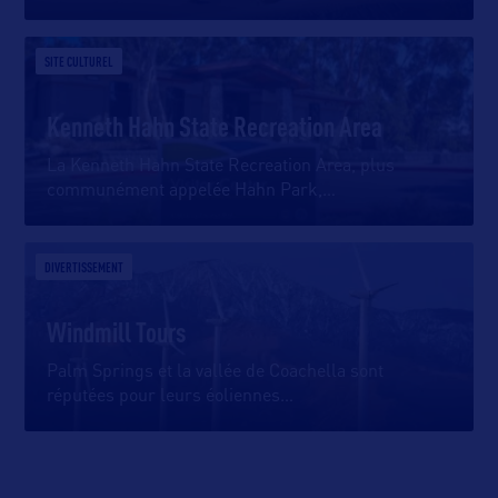
SITE CULTUREL
Kenneth Hahn State Recreation Area
La Kenneth Hahn State Recreation Area, plus
communément appelée Hahn Park,
…
DIVERTISSEMENT
Windmill Tours
Palm Springs et la vallée de Coachella sont
réputées pour leurs éoliennes
…