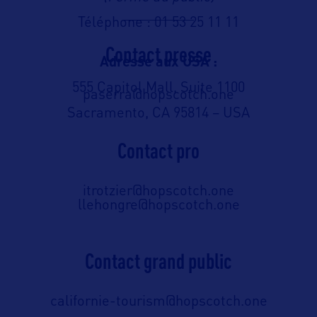
Téléphone : 01 53 25 11 11
Contact presse
Adresse aux USA :
555 Capitol Mall, Suite 1100
paserra@hopscotch.one
Sacramento, CA 95814 – USA
Contact pro
itrotzier@hopscotch.one
llehongre@hopscotch.one
Contact grand public
californie-tourism@hopscotch.one