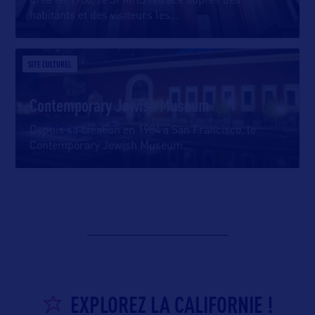
Créé en 1988, le SFMHS retrace auprès des
habitants et des visiteurs les
…
SITE CULTUREL
Contemporary Jewish Museum
Depuis sa création en 1984 à San Francisco, le
Contemporary Jewish Museum
…
EXPLOREZ LA CALIFORNIE !