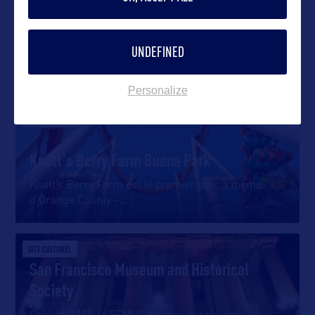
UNDEFINED
DANS LA MÊME CATEGORIE
Personalize
DIVERTISSEMENT
Knott's Berry Farm Buena Park
Knott’s Berry Farm est le premier parc à thème
d’Orange County –
…
SITE CULTUREL
San Francisco Museum and Historical
Society