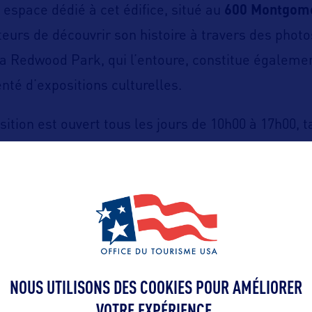
 espace dédié à cet édifice, situé au
600 Montgome
teurs de découvrir son histoire à travers des photo
 Redwood Park, qui l’entoure, constitue égalemen
nté d’expositions culturelles.
ition est ouvert tous les jours de 10h00 à 17h00, t
ible quotidiennement du lever au coucher du soleil
ttps://transamericapyramid.com/
NOUS UTILISONS DES COOKIES POUR AMÉLIORER
VOTRE EXPÉRIENCE.