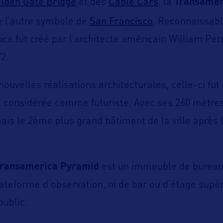
lden Gate Bridge
Cable Cars
et des
, la
Transamer
San Francisco
l’autre symbole de
. Reconnaissabl
ifice fut créé par l’architecte américain William Per
2.
uvelles réalisations architecturales, celle-ci fut
 considérée comme futuriste. Avec ses 260 mètres
ais le 2ème plus grand bâtiment de la ville après 
ransamerica Pyramid
est un immeuble de bureaux
lateforme d’observation, ni de bar ou d’étage supé
public.