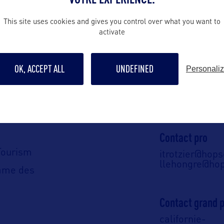
This site uses cookies and gives you control over what you want to
ALLEZ PLUS LOIN
activate
OK, ACCEPT ALL
UNDEFINED
Personali
Contact presse
paserra@hops
 en France :
Contact pro
Tourism
itrotzier@hop
llehongre@ho
ame des
Contact grand p
californie-