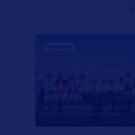
DIVERTISSEMENT
COACHELLA VALLEY MUSIC AND
ARTS FESTIVAL
Au cours des 20 dernières années, des
milliers de mélomanes et de créateurs
…