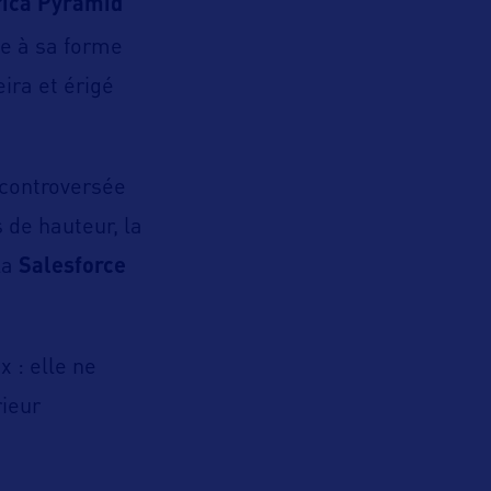
ica Pyramid
e à sa forme
eira et érigé
 controversée
 de hauteur, la
la
Salesforce
 : elle ne
rieur