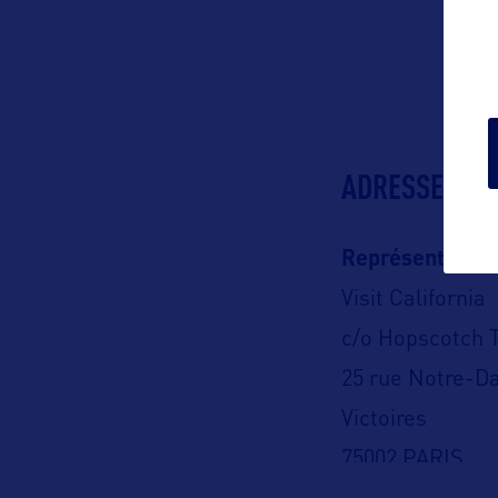
ADRESSES
Représentation
Visit California
c/o Hopscotch 
25 rue Notre-D
Victoires
75002 PARIS