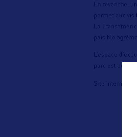
En revanche, un
permet aux visi
La Transamerica
paisible agréme
L’espace d’expos
parc est access
h
Site internet :