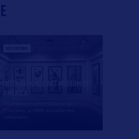
IE
SITE CULTUREL
INTERNATIONAL ART MUSEUM OF
AMERICA
Situé dans le centre-ville de San
Francisco, le IAMA accueille des
collections
…