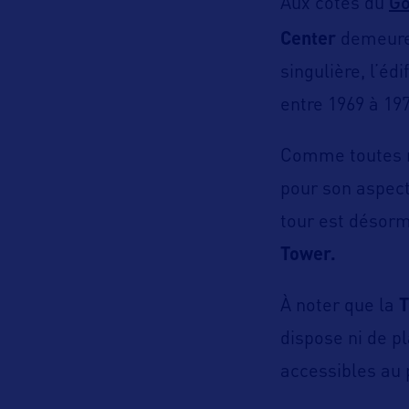
Go
Aux côtés du
Center
demeure 
singulière, l’éd
entre 1969 à 197
Comme toutes no
pour son aspect
tour est désorm
Tower.
À noter que la
T
dispose ni de p
accessibles au 