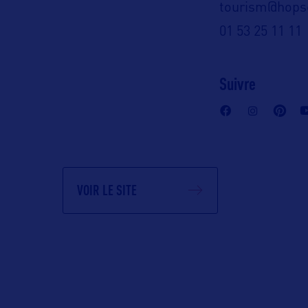
c)
tourism@hops
3 25 11 11
01 53 25 11 11
A :
Suivre
, Suite 1100
 95814 – USA
VOIR LE SITE