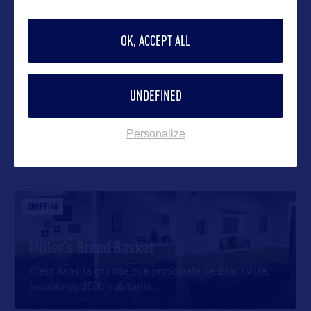
OK, ACCEPT ALL
VOIR LE SITE
UNDEFINED
Personalize
DANS LA MÊME CATEGORIE
SHOPPING
Miller’s Bread Basket
C’est dans la grande rue principale de Blackville,
localité de 2500 habitants
…