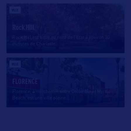
VILLE
Rock Hill
Rock Hill est situé au nord de l’Etat à environ 30
minutes de Charlotte
…
VILLE
FLORENCE
Florence, à mi-chemin entre Columbia et Myrtle
Beach, est une ville pleine
…