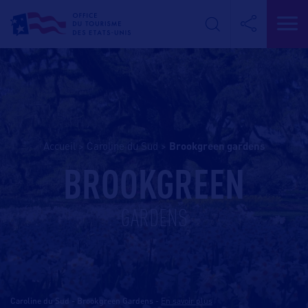
Accueil
>
Caroline du Sud
>
brookgreen gardens
BROOKGREEN
GARDENS
Caroline du Sud - Brookgreen Gardens
-
En savoir plus