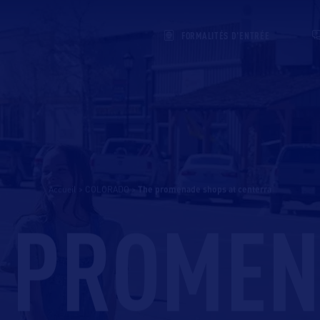
FORMALITÉS D'ENTRÉE
Accueil
>
COLORADO
>
the promenade shops at centerra
 PROME