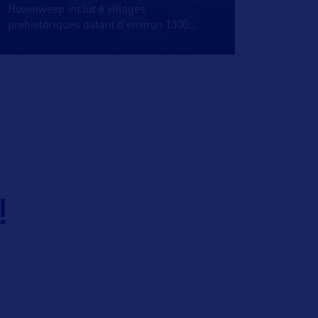
Hovenweep inclut 6 villages
préhistoriques datant d’environ 1300
…
!