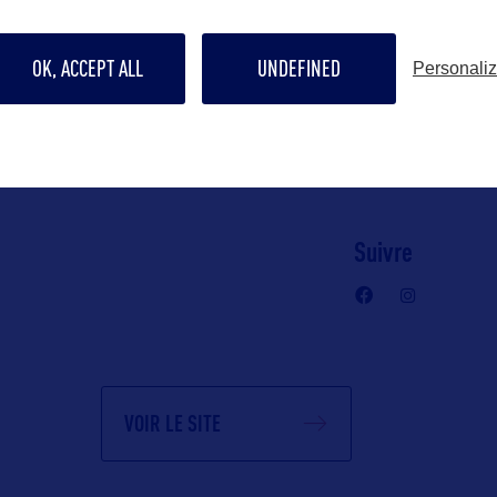
Contact pro
ommunication
nelly@bworld
OK, ACCEPT ALL
UNDEFINED
Personali
c)
 Gaulier
Contact grand p
nelly@bworld
Suivre
VOIR LE SITE