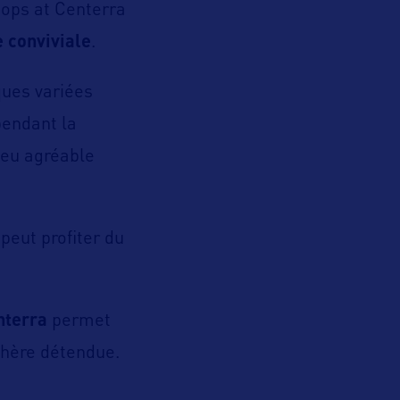
ops at Centerra
 conviviale
.
ques variées
pendant la
ieu agréable
peut profiter du
nterra
permet
phère détendue.