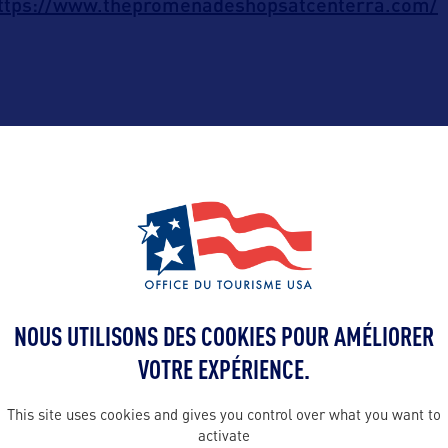
ttps://www.thepromenadeshopsatcenterra.com/
ALLEZ PLUS LOIN
NOUS UTILISONS DES COOKIES POUR AMÉLIORER
Contact presse
VOTRE EXPÉRIENCE.
nelly@bworld
 en France :
This site uses cookies and gives you control over what you want to
activate