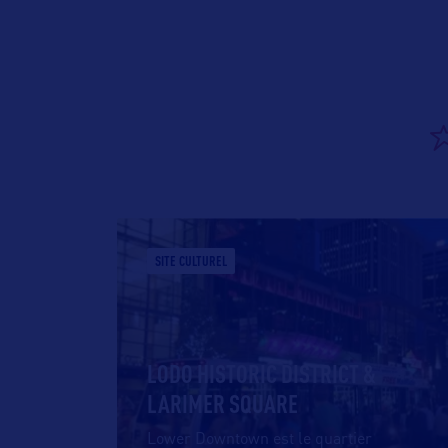
SITE CULTUREL
LODO HISTORIC DISTRICT &
LARIMER SQUARE
Lower Downtown est le quartier