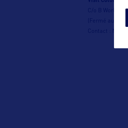
Visit Colorado
C/o B World C
(Fermé au publi
Contact : Nelly