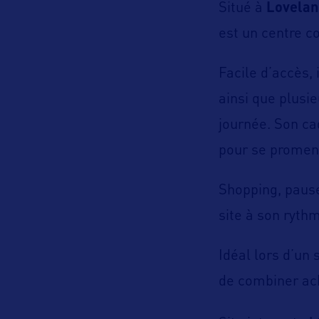
Situé à
Lovelan
est un centre c
Facile d’accès,
ainsi que plusi
journée. Son ca
pour se promene
Shopping, pause
site à son ryth
Idéal lors d’un 
de combiner ac