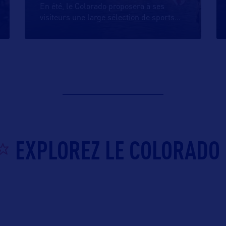
En été, le Colorado proposera à ses
visiteurs une large sélection de sports
…
EXPLOREZ LE COLORADO 