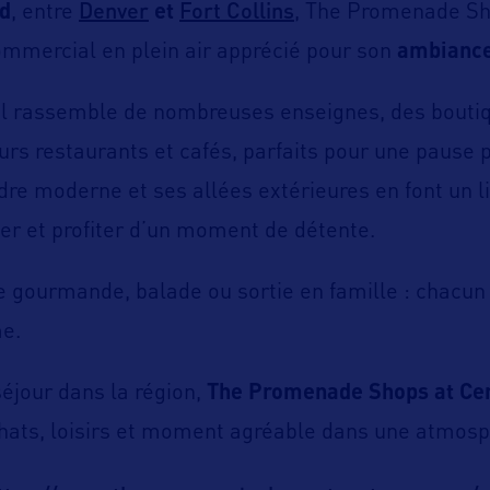
Denver
Fort Collins
d
, entre
et
, The Promenade Sh
ommercial en plein air apprécié pour son
ambiance
 il rassemble de nombreuses enseignes, des bouti
eurs restaurants et cafés, parfaits pour une pause 
dre moderne et ses allées extérieures en font un l
r et profiter d’un moment de détente.
 gourmande, balade ou sortie en famille : chacun 
me.
séjour dans la région,
The Promenade Shops at Ce
hats, loisirs et moment agréable dans une atmos