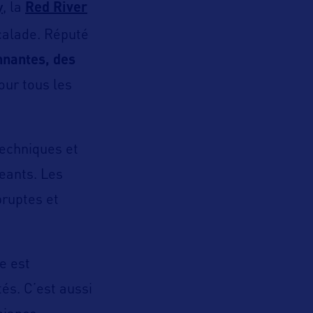
y
, la
Red River
calade. Réputé
nnantes, des
pour tous les
techniques et
geants. Les
bruptes et
e est
és. C’est aussi