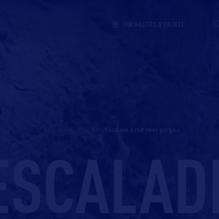
FORMALITÉS D'ENTRÉE
Accueil
>
KENTUCKY
>
escalade à red river gorge
ESCALAD