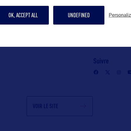
chenelle.mcg
OK, ACCEPT ALL
UNDEFINED
Personali
Contact pro
chenelle.mcg
Suivre
VOIR LE SITE