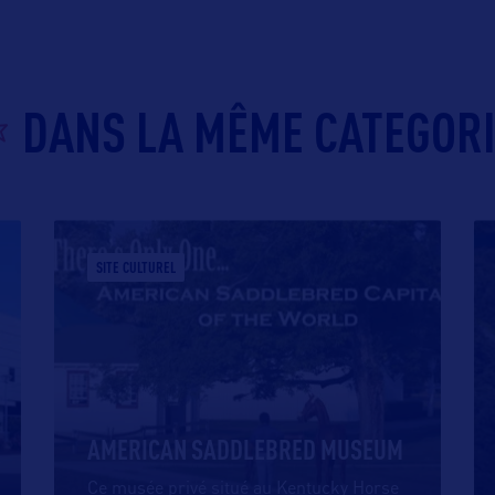
DANS LA MÊME CATEGOR
SITE CULTUREL
AMERICAN SADDLEBRED MUSEUM
Ce musée privé situé au Kentucky Horse