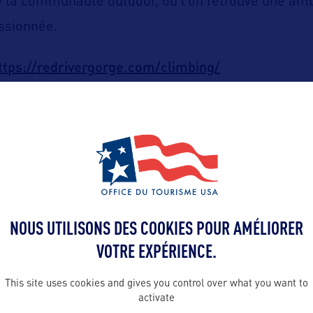
de la communauté outdoor, où l’on retrouve une am
assionnée.
ttps://redrivergorge.com/climbing/
NOUS UTILISONS DES COOKIES POUR AMÉLIORER
ALLEZ PLUS LOIN
VOTRE EXPÉRIENCE.
This site uses cookies and gives you control over what you want to
activate
Contact presse