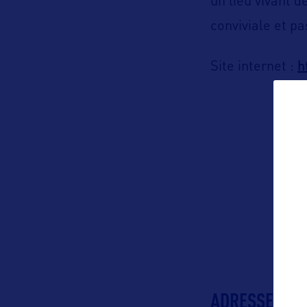
un lieu vivant 
conviviale et p
h
Site internet :
ADRESSES