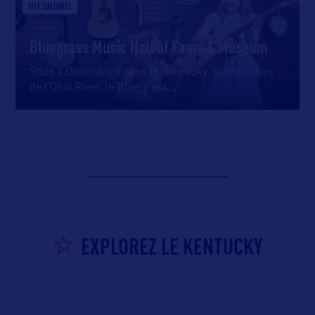
SITE CULTUREL
Bluegrass Music Hall of Fame & Museum
Situé à Owensboro dans le Kentucky, sur les rives
de l’Ohio River, le Bluegrass
…
EXPLOREZ LE KENTUCKY