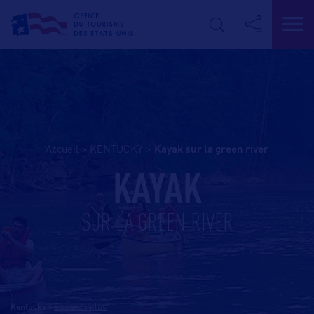
Accueil
>
KENTUCKY
>
kayak sur la green river
KAYAK
SUR LA GREEN RIVER
Kentucky
-
En savoir plus