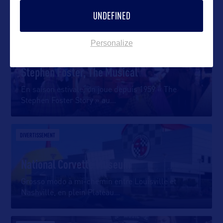
DANS LA MÊME CATEGORIE
UNDEFINED
Personalize
DIVERTISSEMENT
Stephen Foster, The Musical
En saison estivale, on joue depuis 1959 « The
Stephen Foster Story » au
…
DIVERTISSEMENT
National Corvette Museum
Grosso modo à mi-chemin entre Louisville et
Nashville, en plein Plateau
…