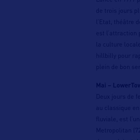
Lancé en 1977 p
de trois jours 
l’Etat, théâtre 
est l’attraction
la culture locale
hillbilly pour 
plein de bon s
Mai – LowerTow
Deux jours de f
au classique en
fluviale, est l’
Metropolitan (72