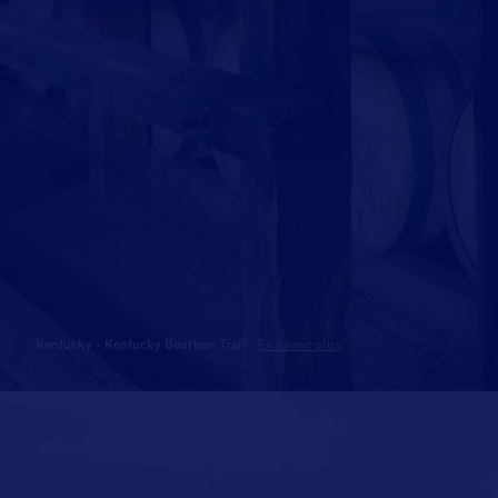
Kentucky - Kentucky Bourbon Trail
-
En savoir plus