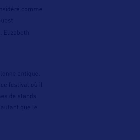
onsidéré comme
ouest
, Elizabeth
lonne antique,
e festival où il
nes de stands
s autant que le