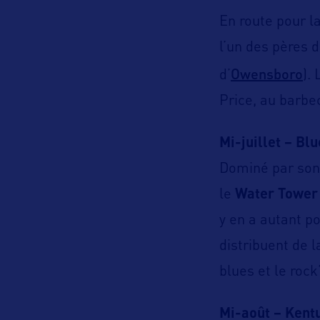
En route pour l
l’un des pères 
Owensboro
d’
).
Price, au barbe
Mi-juillet – Bl
Dominé par son 
le
Water
Tower
y en a autant p
distribuent de l
blues et le rock’
Mi-août – Kentu