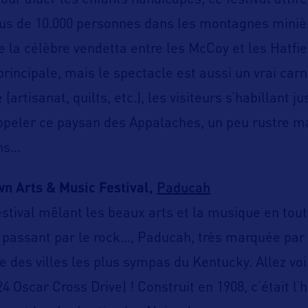
our aider les enfants handicapés, ce festival attir
plus de 10.000 personnes dans les montagnes minièr
de la célèbre vendetta entre les McCoy et les Hatfi
 principale, mais le spectacle est aussi un vrai car
 (artisanat, quilts, etc.), les visiteurs s’habillant 
rappeler ce paysan des Appalaches, un peu rustre m
ens…
Paducah
n Arts & Music Festival,
estival mêlant les beaux arts et la musique en tout
 passant par le rock…, Paducah, très marquée par l
une des villes les plus sympas du Kentucky. Allez voi
4 Oscar Cross Drive) ! Construit en 1908, c’était l’