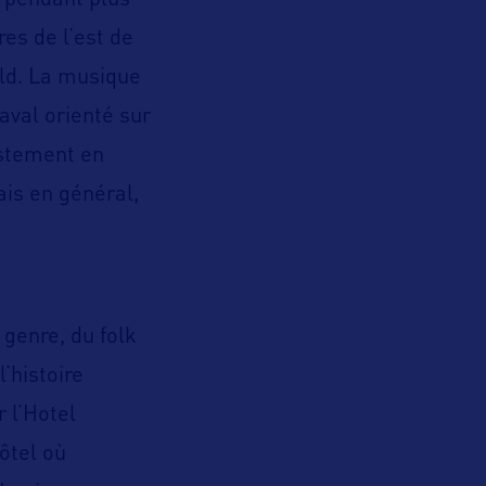
e pendant plus
es de l’est de
eld. La musique
naval orienté sur
justement en
ais en général,
 genre, du folk
’histoire
r l’Hotel
hôtel où