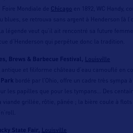
Chicago
a Foire Mondiale de
en 1892, WC Handy, c
du blues, se retrouva sans argent à Henderson (à l’
 La légende veut qu’il ait rencontré sa future femme
cue d’Henderson qui perpétue donc la tradition.
Louisville
ues, Brews & Barbecue Festival,
antique et filiforme château d’eau camouflé en co
 Park
bordé par l’Ohio, offre un cadre très sympa à c
our les papilles que pour les tympans… Des centai
a viande grillée, rôtie, pânée ; la bière coule à flot
n’roll.
Louisville
cky State Fair,