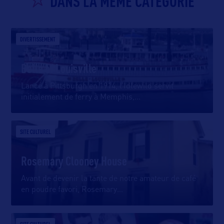
DANS LA MÊME CATEGORIE
DIVERTISSEMENT
Belle of Louisville
Lancé à Pittsburgh en 1914, l’Idlewild servit
initialement de ferry à Memphis,
…
SITE CULTUREL
Rosemary Clooney House
Avant de devenir la tante de notre amateur de café
en poudre favori, Rosemary
…