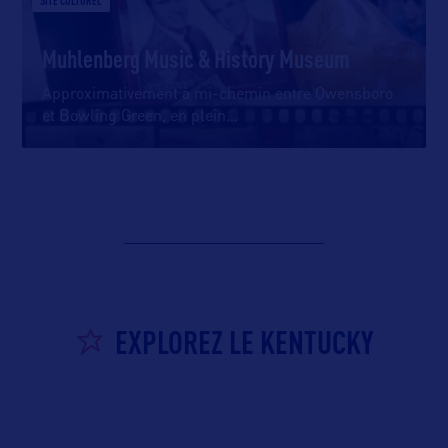
SITE CULTUREL
Muhlenberg Music & History Museum
Approximativement à mi-chemin entre Owensboro
et Bowling Green, en plein
…
EXPLOREZ LE KENTUCKY