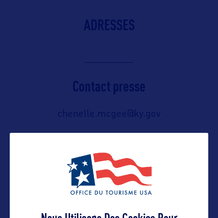
ADRESSES
Contact presse
chenelle.mcgee@ky.gov
Contact pro
chenelle.mcgee@ky.gov
Nous Utilisons Des Cookies Pour