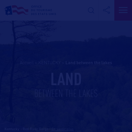
Accueil
>
KENTUCKY
>
land between the lakes
LAND
BETWEEN THE LAKES
Kentucky - Red River Gorge
-
En savoir plus