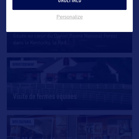
DIVERTISSEMENT
Personalize
Escalade à Red River Gorge
Située au cœur du Daniel Boone National Forest
dans le Kentucky, la Red
…
DIVERTISSEMENT
Visite de fermes équines
SITE CULTUREL