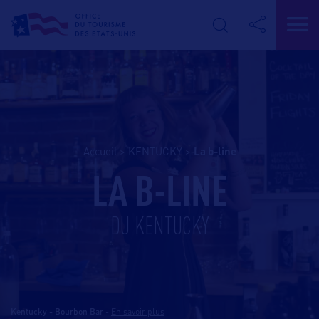
Accueil
>
KENTUCKY
>
la b-line
LA B-LINE
DU KENTUCKY
Kentucky - Bourbon Bar
-
En savoir plus