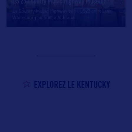
US 23 Country Music Highway Museum
La Country Music Highway suit l’US23 en reliant
Whitesburg au Sud, à Ashland
…
EXPLOREZ LE KENTUCKY